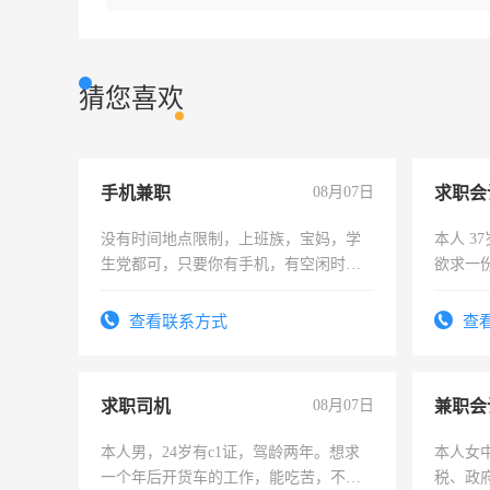
猜您喜欢
手机兼职
08月07日
求职会
没有时间地点限制，上班族，宝妈，学
本人 3
生党都可，只要你有手机，有空闲时
欲求一
间，一单一结，一天二三十不成问题，
计证
勤快的四五十，每天挣零花钱没问题！
查看联系方式
查
求职司机
08月07日
兼职会
本人男，24岁有c1证，驾龄两年。想求
本人女
一个年后开货车的工作，能吃苦，不怕
税、政