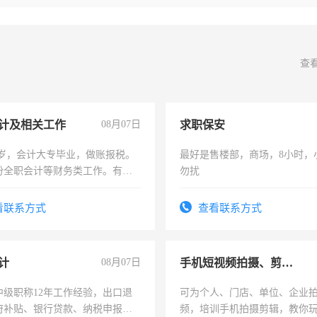
查
计及相关工作
08月07日
求职保安
7岁，会计大专毕业，做账报税。
最好是售楼部，商场，8小时，
份全职会计等财务类工作。有会
勿扰
看联系方式
查看联系方式
计
08月07日
手机短视频拍摄、剪辑、抖音快手
中级职称12年工作经验，出口退
可为个人、门店、单位、企业
府补贴、银行贷款、纳税申报、
频，培训手机拍摄剪辑，教你