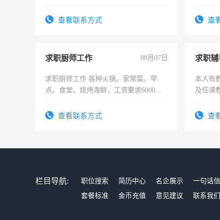
加班。
为各类
务，财
查看联系方式
查
作
求职厨师工作
08月07日
求职辅
求职厨师工作 各种火锅。家常菜。早
本人有
点。食堂。烧烤海鲜，工资要求6000以
及任课
上
师，求
查看联系方式
查
栏目导航:
职位搜索
简历中心
名企展示
一句话
套餐标准
金币充值
意见建议
联系我