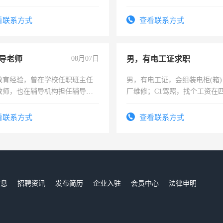
公司策划，设建新账，理乱账业
可为个人、门店、单位、企业
务咨询等业务。欲求兼职会计工
频，培训手机拍摄剪辑，教你
看联系方式
查看联系方式
音！你也可以成为拍摄达人！
成为拍摄达人！
导老师
08月07日
男，有电工证求职
教育经验，曾在学校任职班主任
男，有电工证，会组装电柜(箱
教师，也在辅导机构担任辅导教
厂维修；C1驾照，找个工资在
周一至周五辅导老师的工作
上，枣强县以外需要有住宿，
电话
看联系方式
查看联系方式
信息
招聘资讯
发布简历
企业入驻
会员中心
法律申明
们