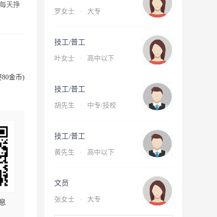
每天挣
罗女士
·
大专
技工/普工
叶女士
·
高中以下
80金币)
技工/普工
胡先生
·
中专/技校
技工/普工
黄先生
·
高中以下
文员
张女士
·
大专
息