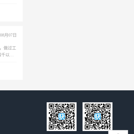
拍摄短视
玩转抖
你也可以
08月07日
)，做过工
四千以
保险勿扰